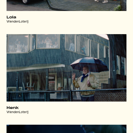
Lola
VriendenLoterij
Henk
VriendenLoterij