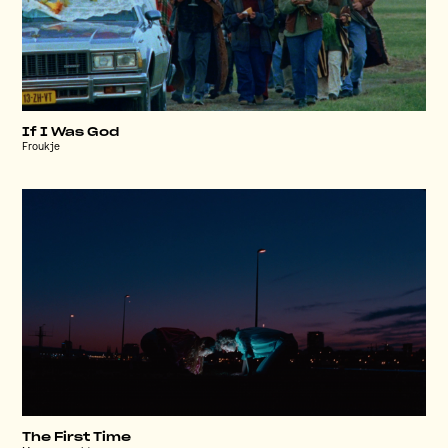
If I Was God
Froukje
The First Time