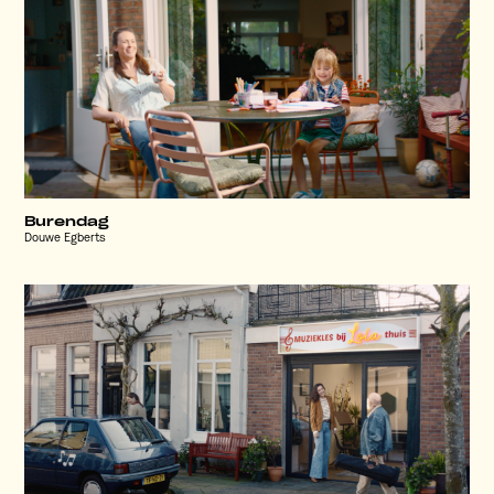
Burendag
Douwe Egberts