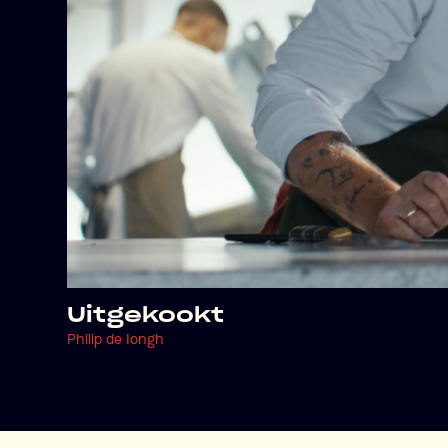
Uitgekookt
Philip de Iongh