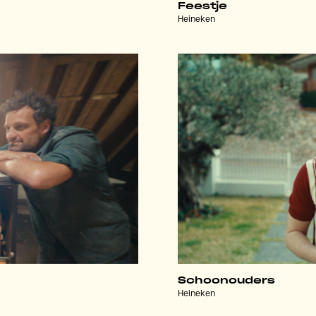
Feestje
Heineken
Schoonouders
Heineken