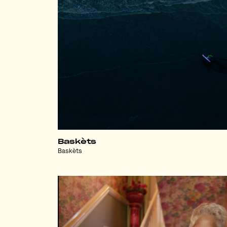
Baskèts
Baskèts