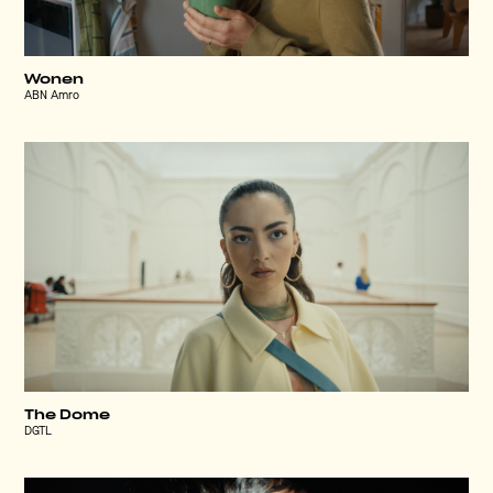
Wonen
ABN Amro
The Dome
DGTL