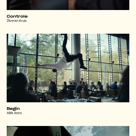
Controle
Zilveren Kruis
Begin
ABN Amro