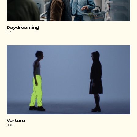
Daydreaming
LOI
Vertere
DGTL