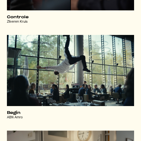
Controle
Zilveren Kruis
Begin
ABN Amro