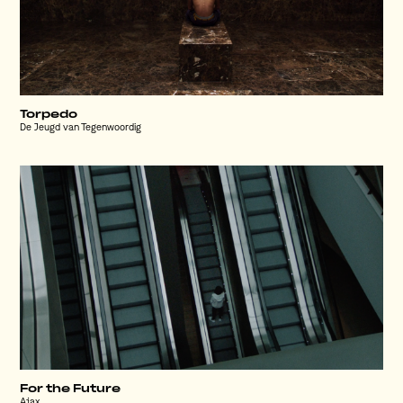
Torpedo
De Jeugd van Tegenwoordig
For the Future
Ajax