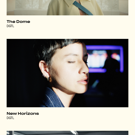
The Dome
DGTL
New Horizons
DGTL