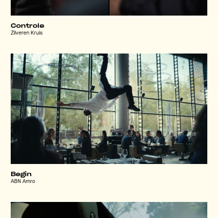
Controle
Zilveren Kruis
Begin
ABN Amro