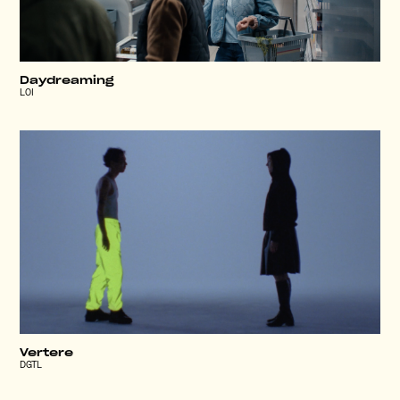
Daydreaming
LOI
Vertere
DGTL