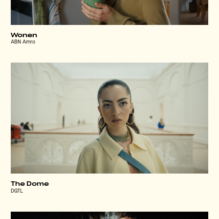
Wonen
ABN Amro
The Dome
DGTL