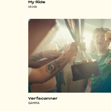
My Ride
skoda
Verfscanner
GAMMA